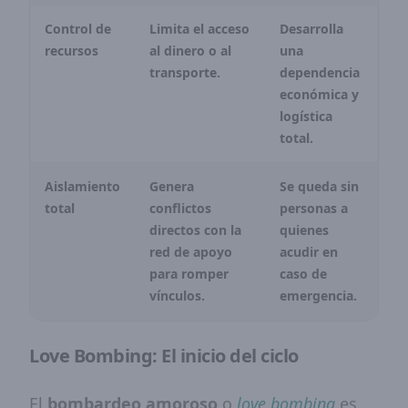
Control de
Limita el acceso
Desarrolla
recursos
al dinero o al
una
transporte.
dependencia
económica y
logística
total.
Aislamiento
Genera
Se queda sin
total
conflictos
personas a
directos con la
quienes
red de apoyo
acudir en
para romper
caso de
vínculos.
emergencia.
Love Bombing: El inicio del ciclo
El
bombardeo amoroso
o
love bombing
es