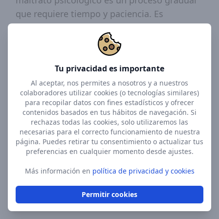
maltrato psicológico es un proceso gradual
que requiere tiempo y paciencia. Es
fundamental acudir con un profesional de la
salud mental, como un
psicólogo
, para
trabajar en la reconstrucción de la
autoestima y el manejo de las secuelas
Tu privacidad es importante
emocionales de manera segura y ética.
Al aceptar, nos permites a nosotros y a nuestros
colaboradores utilizar cookies (o tecnologías similares)
para recopilar datos con fines estadísticos y ofrecer
Referencias
contenidos basados en tus hábitos de navegación. Si
rechazas todas las cookies, solo utilizaremos las
Gobierno de México - Comisión Nacional
necesarias para el correcto funcionamiento de nuestra
página. Puedes retirar tu consentimiento o actualizar tus
para Prevenir y Erradicar la Violencia
preferencias en cualquier momento desde ajustes.
¿Buscas apoyo con Relaciones de pareja?
contra las Mujeres (CONAVIM)
Más información en
política de privacidad y cookies
Cleveland Clinic. Love Bombing
Busca tu terapeuta
National Domestic Violence Hotline. What
Permitir cookies
is Gaslighting?
on
4.8
Google