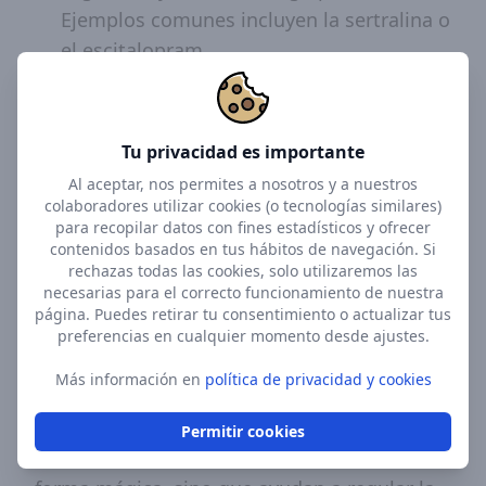
Ejemplos comunes incluyen la sertralina o
el escitalopram.
Inhibidores de la recaptación de
serotonina y norepinefrina (IRSN):
Como la venlafaxina o la duloxetina, que
Tu privacidad es importante
actúan sobre dos sistemas de
Al aceptar, nos permites a nosotros y a nuestros
colaboradores utilizar cookies (o tecnologías similares)
neurotransmisores.
para recopilar datos con fines estadísticos y ofrecer
Benzodiacepinas:
Se utilizan en
contenidos basados en tus hábitos de navegación. Si
rechazas todas las cookies, solo utilizaremos las
ocasiones para el alivio rápido de
necesarias para el correcto funcionamiento de nuestra
síntomas agudos, pero su uso suele
página. Puedes retirar tu consentimiento o actualizar tus
preferencias en cualquier momento desde ajustes.
limitarse a periodos cortos debido al
¿Buscas apoyo con Ansiedad?
riesgo de dependencia y tolerancia.
Más información en
política de privacidad y cookies
Busca tu terapeuta
Es esencial comprender que los
Permitir cookies
medicamentos no "curan" la ansiedad de
on
4.8
Google