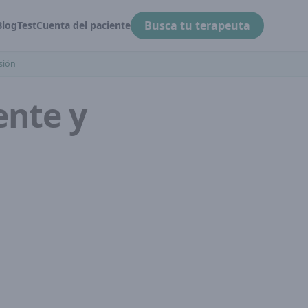
Busca tu terapeuta
Blog
Test
Cuenta del paciente
sión
ente y