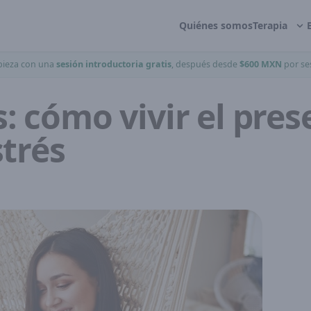
Quiénes somos
Terapia
ieza con una
sesión introductoria gratis
, después desde
$600 MXN
por se
: cómo vivir el pres
strés