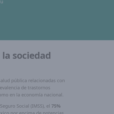
tu
n la sociedad
 salud pública relacionadas con
prevalencia de trastornos
 como en la economía nacional.
Seguro Social (IMSS), el
75%
éxico por encima de potencias