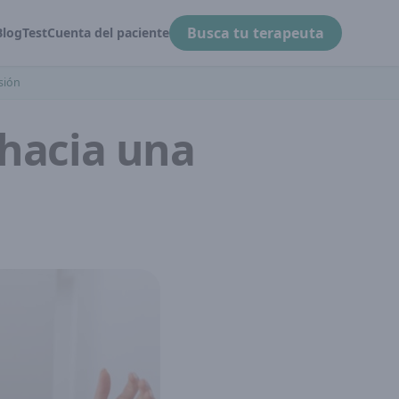
Busca tu terapeuta
Blog
Test
Cuenta del paciente
sión
 hacia una
l