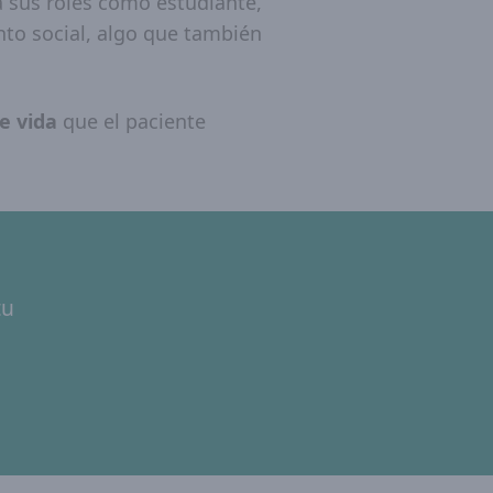
a sus roles como estudiante,
to social, algo que también
e vida
que el paciente
tu