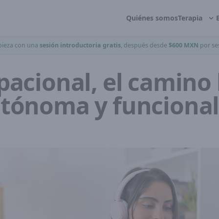
Quiénes somos
Terapia
ieza con una
sesión introductoria gratis
, después desde
$600 MXN
por se
pacional, el camino
utónoma y funciona