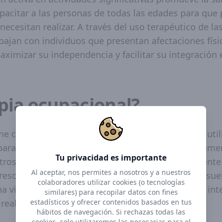
apacitar a las personas de todas las edades para que 
 necesitan realizar. A través del uso terapéutico de la
bajan con individuos que presentan afectaciones físic
ximizar su independencia y facilitar su integración 
apia ocupacional?
ne como una disciplina de la salud orientada a la util
para incrementar la
independencia funcional
, aumen
Tu privacidad es importante
otros enfoques que pueden centrarse exclusivamente
Al aceptar, nos permites a nosotros y a nuestros
esolución de un conflicto psíquico, proceso que sue
colaboradores utilizar cookies (o tecnologías
 visión holística. Esto significa que considera la int
similares) para recopilar datos con fines
ealizar.
estadísticos y ofrecer contenidos basados en tus
hábitos de navegación. Si rechazas todas las
cookies, solo utilizaremos las necesarias para el