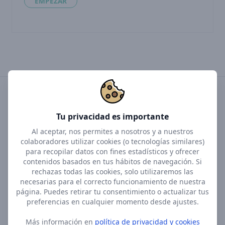
EMPEZAR
Tu privacidad es importante
Para pacientes
Al aceptar, nos permites a nosotros y a nuestros
Contáctanos
colaboradores utilizar cookies (o tecnologías similares)
Política de Privacidad
para recopilar datos con fines estadísticos y ofrecer
Términos de uso
contenidos basados en tus hábitos de navegación. Si
rechazas todas las cookies, solo utilizaremos las
necesarias para el correcto funcionamiento de nuestra
Para terapeutas
página. Puedes retirar tu consentimiento o actualizar tus
Contáctanos
preferencias en cualquier momento desde ajustes.
Términos de uso
Más información en
política de privacidad y cookies