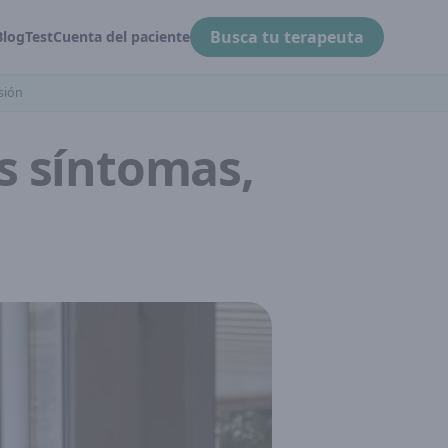
Busca tu terapeuta
Blog
Test
Cuenta del paciente
sión
s síntomas,